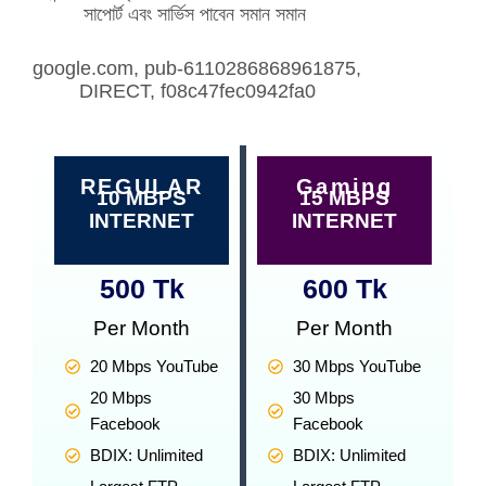
সাপোর্ট এবং সার্ভিস পাবেন সমান সমান
google.com, pub-6110286868961875,
DIRECT, f08c47fec0942fa0
REGULAR
Gaming
10 MBPS
15 MBPS
INTERNET
INTERNET
500
 Tk
600
 Tk
Per Month
Per Month
20 Mbps YouTube
30 Mbps YouTube
20 Mbps
30 Mbps
Facebook
Facebook
BDIX: Unlimited
BDIX: Unlimited