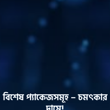
বিশেষ প্যাকেজসমূহ – চমৎকার
দামে!